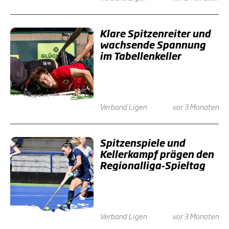
Klare Spitzenreiter und
wachsende Spannung
im Tabellenkeller
Verband
Ligen
vor 3 Monaten
Spitzenspiele und
Kellerkampf prägen den
Regionalliga-Spieltag
Verband
Ligen
vor 3 Monaten