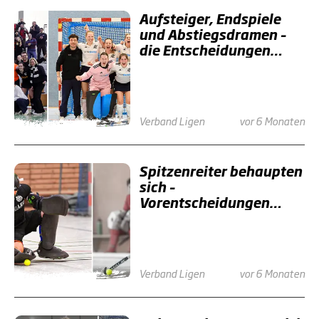
Aufsteiger, Endspiele
und Abstiegsdramen –
die Entscheidungen
rücken näher
Verband
Ligen
vor 6 Monaten
Spitzenreiter behaupten
sich –
Vorentscheidungen
rücken näher
Verband
Ligen
vor 6 Monaten