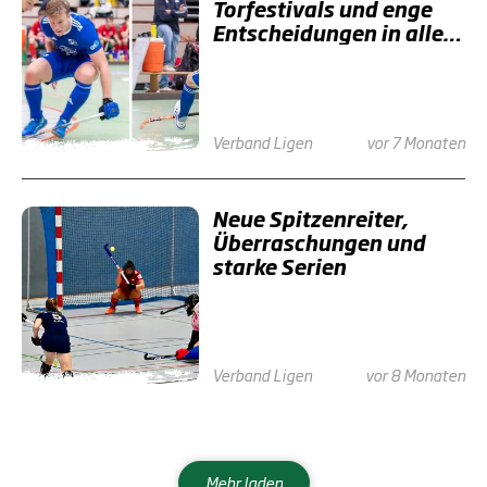
Torfestivals und enge
Entscheidungen in allen
Regionalligen
Verband
Ligen
vor 7 Monaten
Neue Spitzenreiter,
Überraschungen und
starke Serien
Verband
Ligen
vor 8 Monaten
Mehr laden