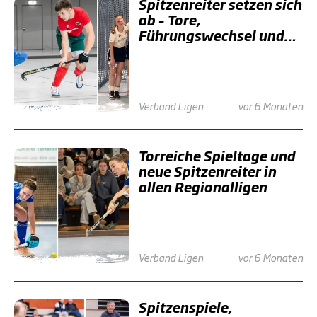
Spitzenreiter setzen sich
ab – Tore,
Führungswechsel und
klare Zeichen
Verband
Ligen
vor 6 Monaten
Torreiche Spieltage und
neue Spitzenreiter in
allen Regionalligen
Verband
Ligen
vor 6 Monaten
Spitzenspiele,