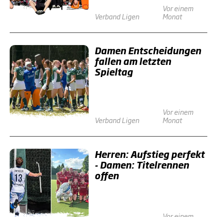
Vor einem
Verband
Ligen
Monat
Damen Entscheidungen
fallen am letzten
Spieltag
Vor einem
Verband
Ligen
Monat
Herren: Aufstieg perfekt
- Damen: Titelrennen
offen
Vor einem