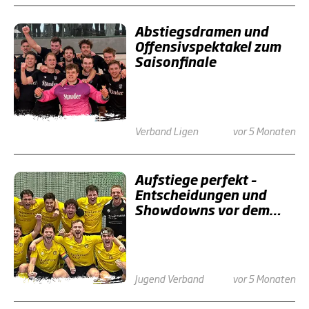
Abstiegsdramen und
Offensivspektakel zum
Saisonfinale
Verband
Ligen
vor 5 Monaten
Aufstiege perfekt –
Entscheidungen und
Showdowns vor dem
Finale
Jugend
Verband
vor 5 Monaten