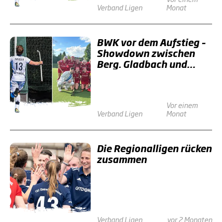
Verband
Ligen
Monat
BWK vor dem Aufstieg –
Showdown zwischen
Berg. Gladbach und
Düsseldorf
Vor einem
Verband
Ligen
Monat
Die Regionalligen rücken
zusammen
Verband
Ligen
vor 2 Monaten