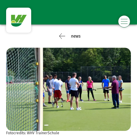
news
Fotocredits: WHV TrainerSchule