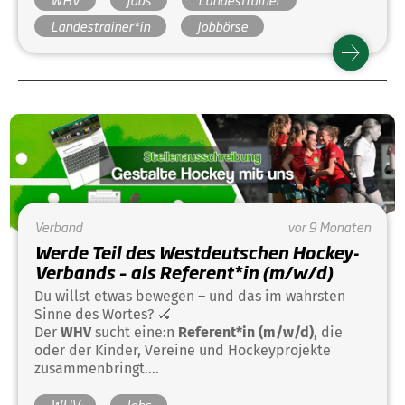
Landestrainer*in
Jobbörse
Verband
vor 9 Monaten
Werde Teil des Westdeutschen Hockey-
Verbands – als Referent*in (m/w/d)
Du willst etwas bewegen – und das im wahrsten
Sinne des Wortes? 🏑
Der
WHV
sucht eine:n
Referent*in (m/w/d)
, die
oder der Kinder, Vereine und Hockeyprojekte
zusammenbringt.
Organisation, Teamwork, Leidenschaft – dein
WHV
Jobs
Spielfeld ist groß!