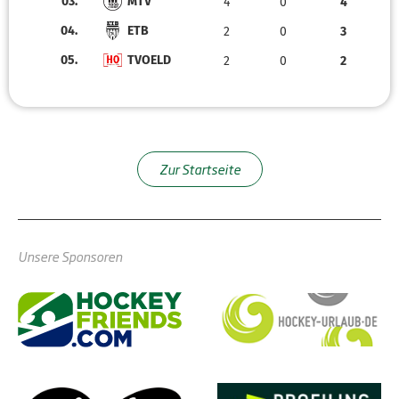
03.
MTV
4
0
4
04.
ETB
2
0
3
05.
TVOELD
2
0
2
Zur Startseite
Unsere Sponsoren