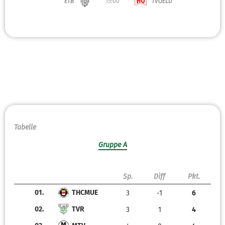
ETB
15:00
TVOELD
Tabelle
Gruppe A
Sp.
Diff
Pkt.
01.
THCMUE
3
-1
6
02.
TVR
3
1
4