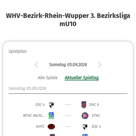
WHV-Bezirk-Rhein-Wupper 3. Bezirksliga
mU10
Spielplan
Samstag 05.09.2026
Alle Spiele
Aktueller Spieltag
Samstag 05.09.2026
DSC 4
--:--
DHC 6
MTHC MU10...
--:--
VTHC
GHTC
--:--
DSC 4