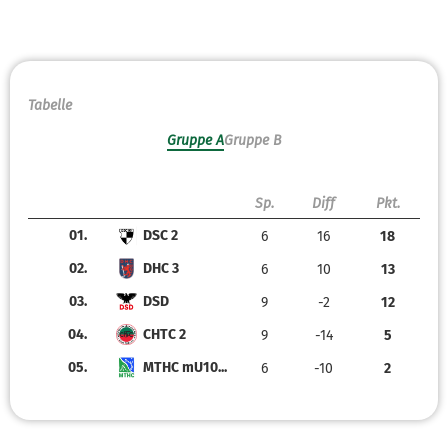
Tabelle
Gruppe A
Gruppe B
Sp.
Diff
Pkt.
01.
DSC 2
6
16
18
02.
DHC 3
6
10
13
03.
DSD
9
-2
12
04.
CHTC 2
9
-14
5
05.
MTHC mU10...
6
-10
2