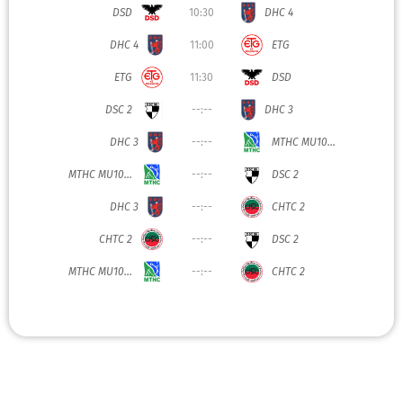
DSD
10:30
DHC 4
DHC 4
11:00
ETG
ETG
11:30
DSD
DSC 2
--:--
DHC 3
DHC 3
--:--
MTHC MU10...
MTHC MU10...
--:--
DSC 2
DHC 3
--:--
CHTC 2
CHTC 2
--:--
DSC 2
MTHC MU10...
--:--
CHTC 2