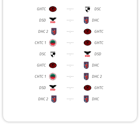
GHTC
--:--
DSC
DSD
--:--
DHC
DHC 2
--:--
GHTC
CHTC 1
--:--
GHTC
DSC
--:--
DSD
GHTC
--:--
DHC
CHTC 1
--:--
DHC 2
DSD
--:--
GHTC
DHC 2
--:--
DHC