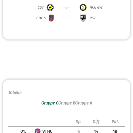
CSV
--:--
HCGWW
DHC 5
--:--
RSV
Tabelle
Gruppe C
Gruppe B
Gruppe A
Sp.
Diff
Pkt.
01.
VTHC
6
14
16