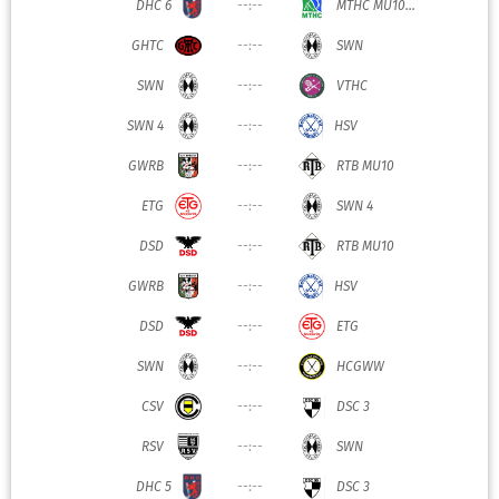
DHC 6
--:--
MTHC MU10...
GHTC
--:--
SWN
SWN
--:--
VTHC
SWN 4
--:--
HSV
GWRB
--:--
RTB MU10
ETG
--:--
SWN 4
DSD
--:--
RTB MU10
GWRB
--:--
HSV
DSD
--:--
ETG
SWN
--:--
HCGWW
CSV
--:--
DSC 3
RSV
--:--
SWN
DHC 5
--:--
DSC 3