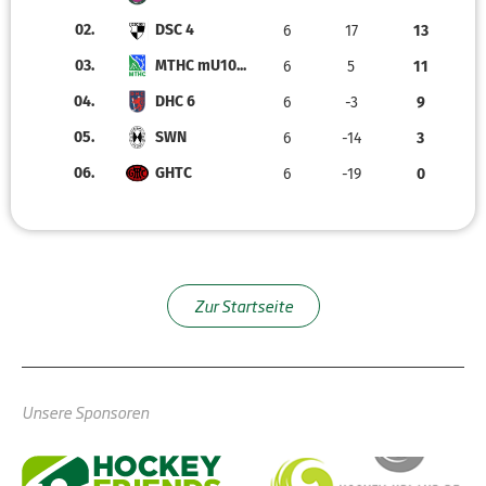
02.
DSC 4
6
17
13
03.
MTHC mU10...
6
5
11
04.
DHC 6
6
-3
9
05.
SWN
6
-14
3
06.
GHTC
6
-19
0
Zur Startseite
Unsere Sponsoren