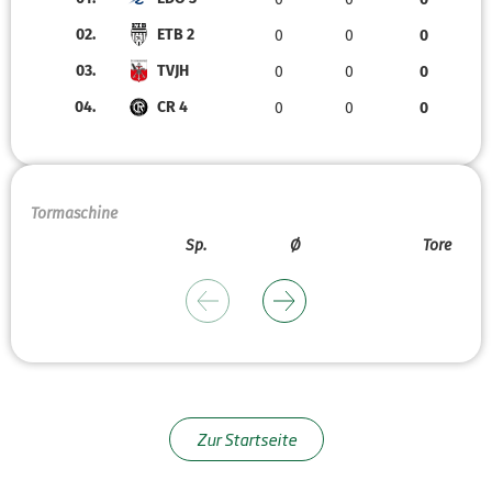
02.
ETB 2
0
0
0
03.
TVJH
0
0
0
04.
CR 4
0
0
0
Tormaschine
Sp.
Ø
Tore
Zur Startseite