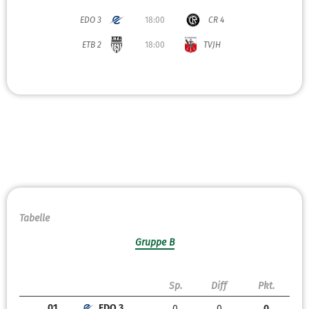
EDO 3
18:00
CR 4
ETB 2
18:00
TVJH
Tabelle
Gruppe B
Sp.
Diff
Pkt.
01.
EDO 3
0
0
0