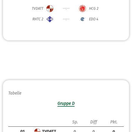
TVDATT
--:--
HCG 2
RHTC 2
--:--
EDO 4
Tabelle
Gruppe D
Sp.
Diff
Pkt.
01.
TVDATT
0
0
0