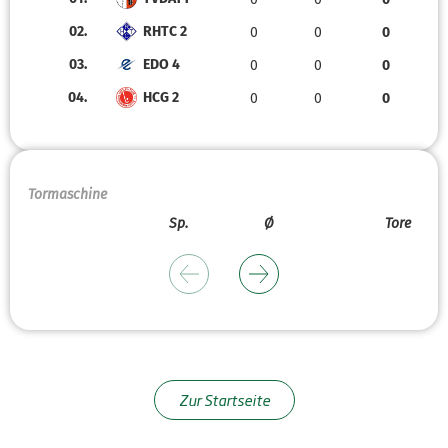
02.
RHTC 2
0
0
0
03.
EDO 4
0
0
0
04.
HCG 2
0
0
0
Tormaschine
Sp.
Ø
Tore
Zur Startseite