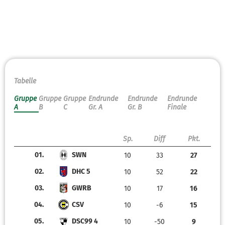
Tabelle
Gruppe
Gruppe
Gruppe
Endrunde
Endrunde
Endrunde
A
B
C
Gr. A
Gr. B
Finale
Sp.
Diff
Pkt.
01.
SWN
10
33
27
02.
DHC 5
10
52
22
03.
GWRB
10
17
16
04.
CSV
10
-6
15
05.
DSC99 4
10
-50
9