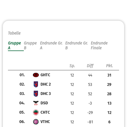
Tabelle
Gruppe
Gruppe
Endrunde Gr.
Endrunde Gr.
Endrunde
A
B
A
B
Finale
Sp.
Diff
Pkt.
01.
GHTC
12
44
31
02.
DHC 2
12
53
29
03.
DHC 3
12
52
28
04.
DSD
12
-3
13
05.
CHTC
12
-29
12
06.
VTHC
12
-81
6