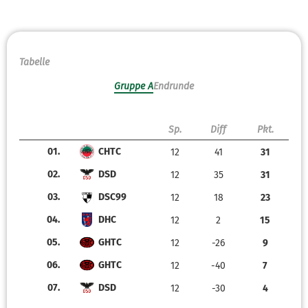
Tabelle
Gruppe A
Endrunde
Sp.
Diff
Pkt.
01.
CHTC
12
41
31
02.
DSD
12
35
31
03.
DSC99
12
18
23
04.
DHC
12
2
15
05.
GHTC
12
-26
9
06.
GHTC
12
-40
7
07.
DSD
12
-30
4