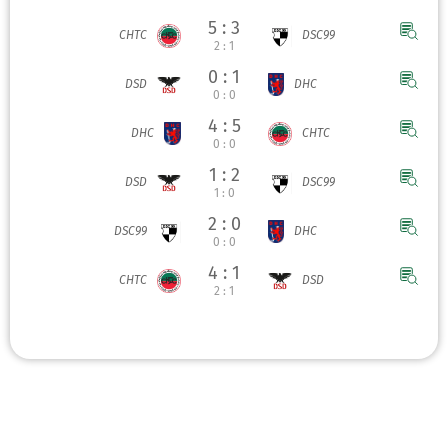
5 : 3
CHTC
DSC99
2 : 1
0 : 1
DSD
DHC
0 : 0
4 : 5
DHC
CHTC
0 : 0
1 : 2
DSD
DSC99
1 : 0
2 : 0
DSC99
DHC
0 : 0
4 : 1
CHTC
DSD
2 : 1