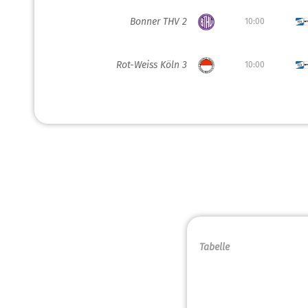
Bonner THV 2
10:00
Rot-Weiss Köln 3
10:00
Tabelle