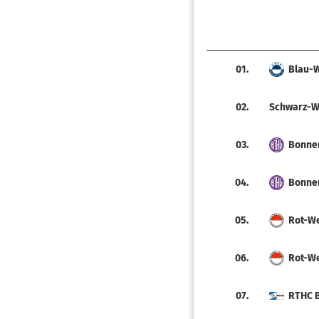
01.
Blau-W
02.
Schwarz-We
03.
Bonne
04.
Bonner
05.
Rot-We
06.
Rot-We
07.
RTHC 