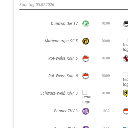
Sonntag 05.07.2026
Dünnwalder TV
10:00
Marienburger SC 5
10:00
Rot-Weiss Köln 5
10:00
Rot-Weiss Köln 6
10:00
Schwarz-Weiß Köln 3
10:00
Bonner THV 3
11:30