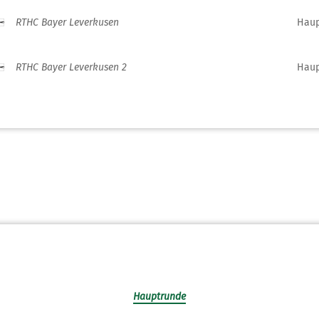
RTHC Bayer Leverkusen
Haup
RTHC Bayer Leverkusen 2
Haup
Hauptrunde