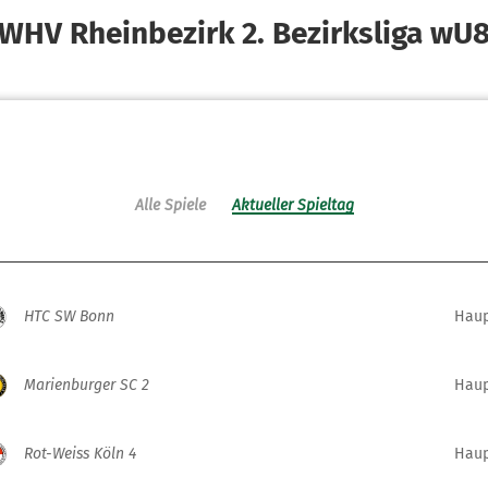
WHV Rheinbezirk 2. Bezirksliga wU
Alle Spiele
Aktueller Spieltag
HTC SW Bonn
Haup
Marienburger SC 2
Haup
Rot-Weiss Köln 4
Haup