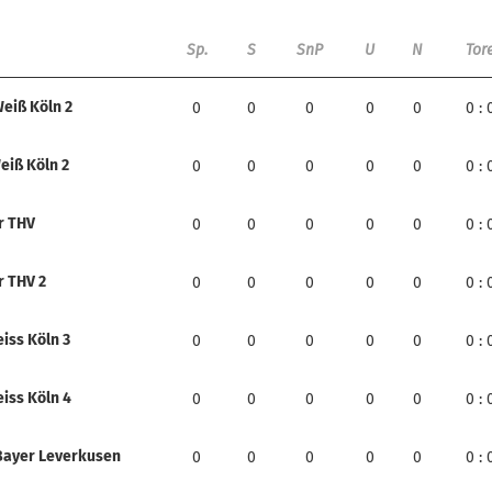
Sp.
S
SnP
U
N
Tor
eiß Köln 2
0
0
0
0
0
0
: 
iß Köln 2
0
0
0
0
0
0
: 
r THV
0
0
0
0
0
0
: 
 THV 2
0
0
0
0
0
0
: 
iss Köln 3
0
0
0
0
0
0
: 
iss Köln 4
0
0
0
0
0
0
: 
Bayer Leverkusen
0
0
0
0
0
0
: 