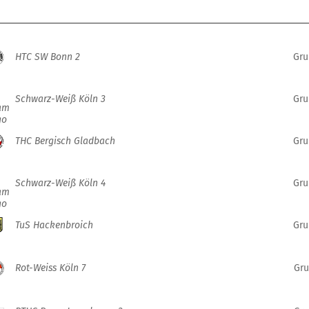
HTC SW Bonn 2
Gru
Schwarz-Weiß Köln 3
Gru
THC Bergisch Gladbach
Gru
Schwarz-Weiß Köln 4
Gru
TuS Hackenbroich
Gru
Rot-Weiss Köln 7
Gru