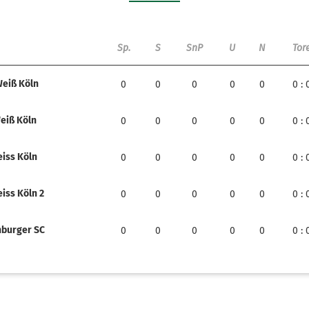
Sp.
S
SnP
U
N
Tor
eiß Köln
0
0
0
0
0
0
: 
eiß Köln
0
0
0
0
0
0
: 
iss Köln
0
0
0
0
0
0
: 
iss Köln 2
0
0
0
0
0
0
: 
nburger SC
0
0
0
0
0
0
: 