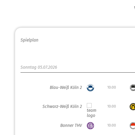
Spielplan
Sonntag 05.07.2026
Blau-Weiß Köln 2
10:00
Schwarz-Weiß Köln 2
10:00
Bonner THV
10:00