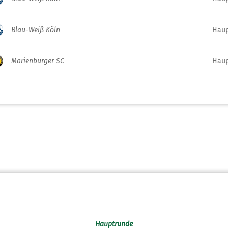
Blau-Weiß Köln
Haup
Marienburger SC
Haup
Hauptrunde