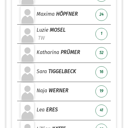
Maxima
HÖPFNER
24
Luzie
MOSEL
1
TW
Katharina
PRÜMER
52
Sara
TIGGELBECK
16
Naja
WERNER
19
Lea
ERES
41