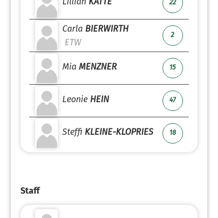
Lillian
KATTE
22
Carla
BIERWIRTH
2
ETW
Mia
MENZNER
15
Leonie
HEIN
47
Steffi
KLEINE-KLOPRIES
18
Staff