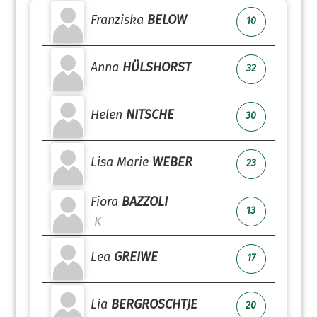
Franziska
BELOW
10
Anna
HÜLSHORST
32
Helen
NITSCHE
30
Lisa Marie
WEBER
23
Fiora
BAZZOLI
13
K
Lea
GREIWE
17
Lia
BERGROSCHTJE
20