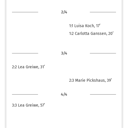
2/4
1:1
Luisa Koch, 17’
1:2
Carlotta Ganssen, 20’
3/4
2:2
Lea Greiwe, 31’
2:3
Marie Pickshaus, 39’
4/4
3:3
Lea Greiwe, 57’