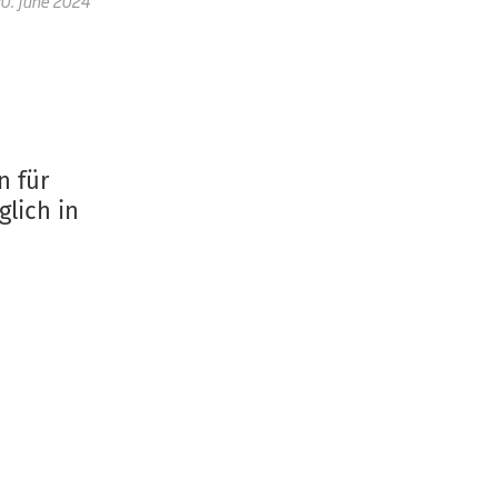
0. June 2024
n für
lich in