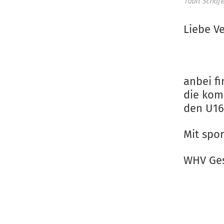
Tobit Schäfe
Liebe Ve
anbei f
die kom
den U16
Mit spo
WHV Ges