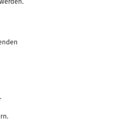
 werden.
fenden
r
rn.