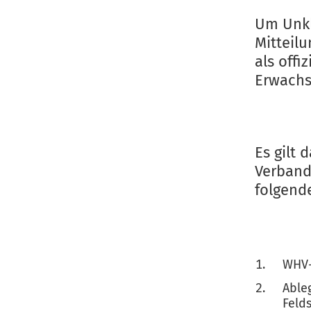
Um Unkl
Mitteilu
als offi
Erwachs
Es gilt 
Verband
folgend
WHV-
Able
Feld