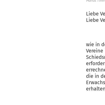
Marius Tim
Liebe V
Liebe V
wie in d
Vereine
Schieds
erforde
errechn
die in 
Erwachs
erhalten