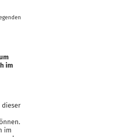
liegenden
zum
ch im
 dieser
können.
n im