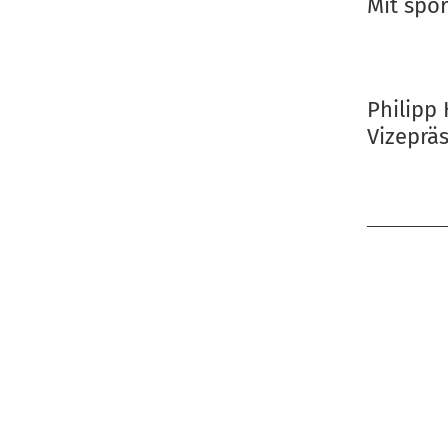
Mit spo
Philipp
Vizeprä