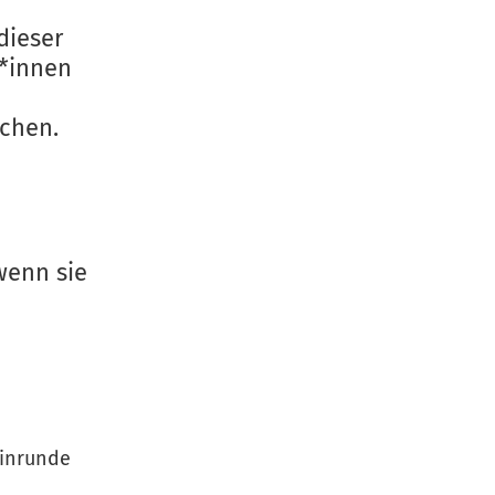
dieser
r*innen
ichen.
wenn sie
Hinrunde