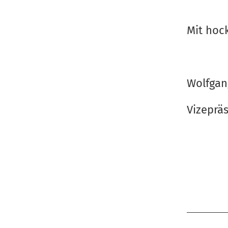
Mit hoc
Wolfgan
Vizeprä