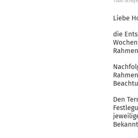
Tobit Schäfe
Liebe H
die Ent
Wochene
Rahment
Nachfol
Rahment
Beachtu
Den Ter
Festleg
jeweilig
Bekanntg