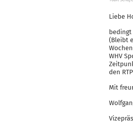
Liebe H
bedingt
(Bleibt
Wochene
WHV Spo
Zeitpunk
den RTP
Mit fre
Wolfgan
Vizeprä