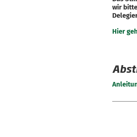
wir bit
Delegie
Hier geh
Abst
Anleitu