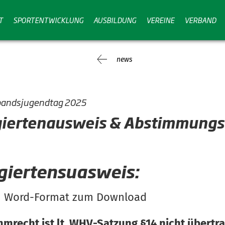
T
SPORTENTWICKLUNG
AUSBILDUNG
VEREINE
VERBAND
news
andsjugendtag 2025
giertenausweis & Abstimmungs
giertensuasweis:
m Word-Format zum Download
mmrecht ist lt. WHV-Satzung §14 nicht übertra