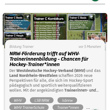
Bildung
Trainer
vor 5 Monaten
NRW-Förderung trifft auf WHV-
Trainerinnenbildung – Chancen für
Hockey-Trainer*innen
Der
Westdeutsche Hockey-Verband (WHV)
und das
Land Nordrhein-Westfalen
schaffen 2026 neue
Perspektiven für alle, die sich im Hockey-Sport
pädagogisch und sportlich weiterqualifizieren
wollen. Mit der angekündigten
Trainer
innen- und
Übungsleiter
innen-Offensive des Landes NRW
WHV
LSB NRW
lsbnrw
steht eine große Förderinitiative in den
Startlöchern – und passt perfekt zu den
WHV TrainerSchule
Trainer*innen
bestehenden Ausbildungsangeboten der
WHV