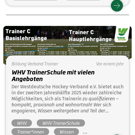
Bildung
Ausbildung
TrainerSchule.
Bildung
Verband
Trainer
Vor einem Jahr
WHV TrainerSchule mit vielen
Angeboten
Der Westdeutsche Hockey-Verband e.V. bietet auch
in der zweiten Jahreshälfte 2025 wieder zahlreiche
Möglichkeiten, sich als Trainer
in zu qualifizieren –
kompakt, praxisnah und wohnortnah! Wer sich
engagieren, Wissen weitergeben und Teil der
sportlichen Entwicklung junger Hockeyspieler
innen
WHV
WHV TrainerSchule
sein möchte, hat jetzt die Chance, mit einem
Trainer C-Lehrgang den Grundstein zu legen oder
Trainer*innen
Wissen
sich mit der Fortbildung zum Athletiktrainer*in