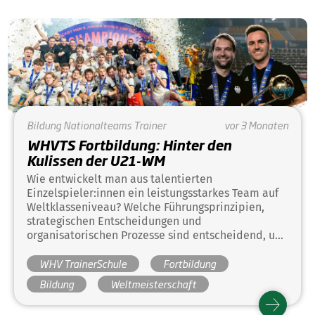
Bildung
Nationalteams
Trainer
vor 3 Monaten
WHVTS Fortbildung: Hinter den
Kulissen der U21-WM
Wie entwickelt man aus talentierten
Einzelspieler:innen ein leistungsstarkes Team auf
Weltklasseniveau? Welche Führungsprinzipien,
strategischen Entscheidungen und
organisatorischen Prozesse sind entscheidend, um
eine Mannschaft erfolgreich durch eine ganzjährige
WHV TrainerSchule
Fortbildung
Kampagne bis hin zur U21-Weltmeisterschaft zu
führen?
Bildung
Weltmeisterschaft