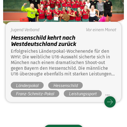
Jugend
Verband
Vor einem Monat
Hessenschild kehrt nach
Westdeutschland zurück
Erfolgreiches Länderpokal-Wochenende für den
WHV: Die weibliche U16-Auswahl sicherte sich in
München nach einem dramatischen Shoot-out
gegen Bayern den Hessenschild. Die männliche
U16 überzeugte ebenfalls mit starken Leistungen
und erreichte erneut das Finale des Franz-Schmitz-
Länderpokal
Hessenschild
Pokals, musste sich dort jedoch knapp Hamburg
geschlagen geben.
Franz-Schmitz-Pokal
Leistungssport
WHV
Auswahlmannschaften