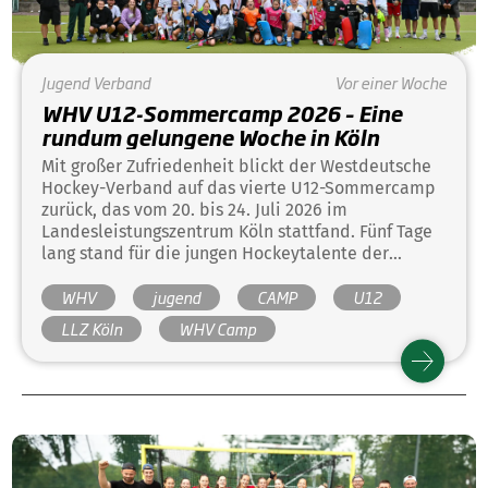
Jugend
Verband
Vor einer Woche
WHV U12-Sommercamp 2026 – Eine
rundum gelungene Woche in Köln
Mit großer Zufriedenheit blickt der Westdeutsche
Hockey-Verband auf das vierte U12-Sommercamp
zurück, das vom 20. bis 24. Juli 2026 im
Landesleistungszentrum Köln stattfand. Fünf Tage
lang stand für die jungen Hockeytalente der
Jahrgänge 2014 und 2015 vor allem eines im
WHV
jugend
CAMP
U12
Mittelpunkt: die Begeisterung für den Hockeysport.
LLZ Köln
WHV Camp