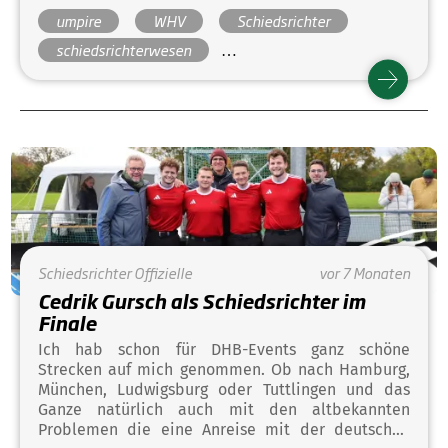
Gelegenheit, sich auf das Turnier einzustimmen.
umpire
WHV
Schiedsrichter
Besonders nett ist es immer wieder bekannte
Gesichter zu sehen. Meine Kollegen kamen aus
schiedsrichterwesen
unterschiedlichen Ecken Deutschlands, unter
Deutsche Meisterschaft
anderem aus Aachen, Chemnitz und Hamburg.
Gerade der Austausch mit Schiedsrichtern aus
Deutsche Meisterschaften Jugend
anderen Landesverbänden ist immer sehr schön,
weil man unterschiedliche Erlebnisse und
Erfahrungen miteinander teilen kann.
Schiedsrichter
Offizielle
vor 7 Monaten
Cedrik Gursch als Schiedsrichter im
Finale
Ich hab schon für DHB-Events ganz schöne
Strecken auf mich genommen. Ob nach Hamburg,
München, Ludwigsburg oder Tuttlingen und das
Ganze natürlich auch mit den altbekannten
Problemen die eine Anreise mit der deutschen