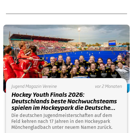
Jugend
Magazin
Vereine
vor 2 Monaten
Hockey Youth Finals 2026:
Deutschlands beste Nachwuchsteams
spielen im Hockeypark die Deutsche
Meisterschaft aus
Die deutschen Jugendmeisterschaften auf dem
Feld kehren nach 17 Jahren in den Hockeypark
Mönchengladbach unter neuem Namen zurück.