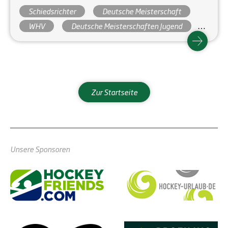
Bahn immer entstehen können. Daher war es eine
Schiedsrichter
Deutsche Meisterschaft
ganz schöne Abwechslung, dass die deutsche
Meisterschaft der Mu16 dieses Jahr in Aachen
WHV
Deutsche Meisterschaften Jugend
stattfand, was für mich die kürzeste Anreise dieser
schiedsrichterwesen
umpire
Saison bedeutete.
Zur Startseite
Unsere Sponsoren