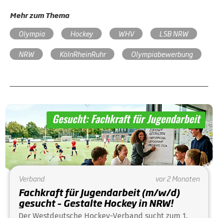
Mehr zum Thema
Olympia
Hockey
WHV
LSB NRW
NRW
KölnRheinRuhr
Olympiabewerbung
Verband
vor 2 Monaten
Fachkraft für Jugendarbeit (m/w/d)
gesucht – Gestalte Hockey in NRW!
Der Westdeutsche Hockey-Verband sucht zum 1.