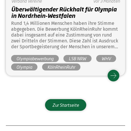
Verband
Vereine
vor 3 Monaten
Überwältigender Rückhalt für Olympia
in Nordrhein-Westfalen
Rund 1,4 Millionen Menschen haben ihre Stimme
abgegeben. Die Bewerbung KölnRheinRuhr kommt
dabei insgesamt auf eine Zustimmung von rund
zwei Dritteln der Stimmen. Diese Zahl ist Ausdruck
der Sportbegeisterung der Menschen in unserem
Land, die wahrscheinlich einzigartig ist. Sie sind
Olympiabewerbung
LSB NRW
WHV
nicht nur für Olympische und Paralympische Spiel
an Rhein und Ruhr, sie sind von der Idee sogar
Olympia
KölnRheinRuhr
begeistert.
Zur Startseite