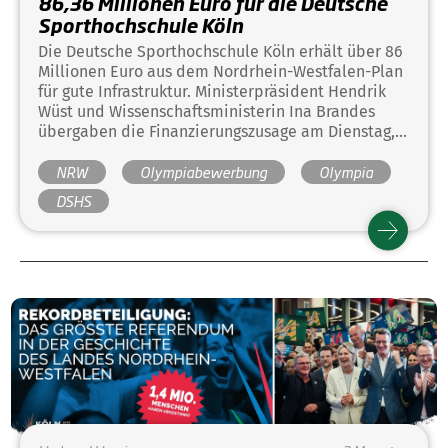
86,36 Millionen Euro für die Deutsche
Sporthochschule Köln
Die Deutsche Sporthochschule Köln erhält über 86
Millionen Euro aus dem Nordrhein-Westfalen-Plan
für gute Infrastruktur. Ministerpräsident Hendrik
Wüst und Wissenschaftsministerin Ina Brandes
übergaben die Finanzierungszusage am Dienstag,
26. Mai 2026, an Rektorat und Kanzlerin der DSHS
NRW
Olympiabewerbung
Olympia
in Köln-Müngersdorf. Damit fließt eine der größten
Einzelinvestitionen des Landes in die einzige
DSHS
Sportuniversität Deutschlands.