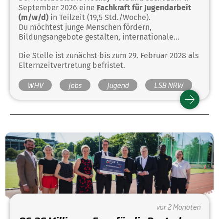
September 2026 eine
Fachkraft für Jugendarbeit
(m/w/d)
in Teilzeit (19,5 Std./Woche).
Du möchtest junge Menschen fördern,
Bildungsangebote gestalten, internationale
Jugendprojekte begleiten und die Kinder- und
Die Stelle ist zunächst bis zum 29. Februar 2028 als
Jugendarbeit im Hockeysport aktiv
Elternzeitvertretung befristet.
weiterentwickeln? Dann freuen wir uns auf deine
Bewerbung!
WHV
Jobs
Jugend
LSB NRW
vor 2 Monaten