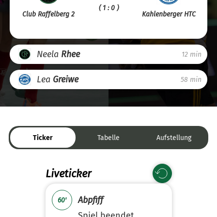
( 1 : 0 )
Club Raffelberg 2
Kahlenberger HTC
Neela
Rhee
12 min
Lea
Greiwe
58 min
Ticker
Tabelle
Aufstellung
Liveticker
Abpfiff
60'
Spiel beendet