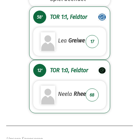
TOR 1:1, Feldtor
58'
Lea
Greiwe
17
TOR 1:0, Feldtor
12'
Neela
Rhee
68
Unsere Sponsoren