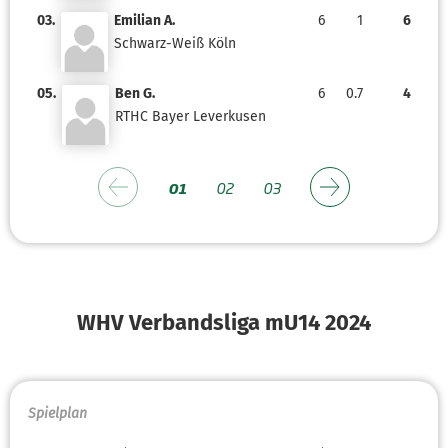
03.
Emilian A.
6
1
6
Schwarz-Weiß Köln
05.
Ben G.
6
0.7
4
RTHC Bayer Leverkusen
01
02
03
WHV Verbandsliga mU14 2024
Spielplan