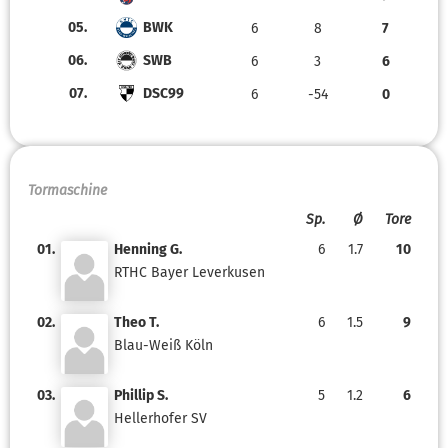
05.
BWK
6
8
7
06.
SWB
6
3
6
07.
DSC99
6
-54
0
Tormaschine
Sp.
Ø
Tore
01.
Henning G.
6
1.7
10
RTHC Bayer Leverkusen
02.
Theo T.
6
1.5
9
Blau-Weiß Köln
03.
Phillip S.
5
1.2
6
Hellerhofer SV