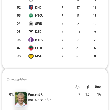
02.
DHC
7
17
16
03.
HTCU
7
13
15
04.
SWN
7
2
10
05.
DSD
7
-11
9
06.
BTHV
7
-1
7
07.
CHTC
7
-13
6
08.
MSC
7
-26
0
Tormaschine
Sp.
Ø
Tore
01.
Vincent R.
9
1.6
14
Rot-Weiss Köln