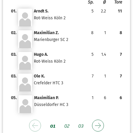
Sp.
Ø
Tore
01.
Arndt S.
5
2.2
11
Rot-Weiss Köln 2
02.
Maximilian Z.
8
1
8
Marienburger SC 2
03.
Hugo A.
5
1.4
7
Rot-Weiss Köln 2
03.
Ole K.
7
1
7
Crefelder HTC 3
05.
Maximilian P.
1
6
6
Düsseldorfer HC 3
01
02
03