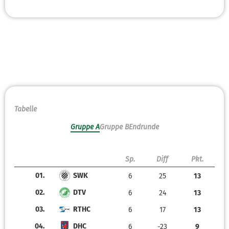
Tabelle
Gruppe A
Gruppe B
Endrunde
Sp.
Diff
Pkt.
01.
SWK
6
25
13
02.
DTV
6
24
13
03.
RTHC
6
17
13
04.
DHC
6
-23
9