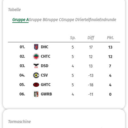
Tabelle
Gruppe A
Gruppe B
Gruppe C
Gruppe D
Viertelfinale
Endrunde
Sp.
Diff
Pkt.
01.
DHC
5
17
13
02.
CHTC
5
12
12
03.
DSD
4
13
7
04.
CSV
5
-13
4
05.
GHTC
5
-18
4
06.
GWRB
4
-11
0
Tormaschine