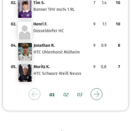
02.
Tim S.
7
1.4
10
Bonner THV mu14 1 RL
02.
Henri F.
9
1.1
10
Düsseldorfer HC
04.
Jonathan R.
9
0.9
8
HTC Uhlenhorst Mülheim
05.
Moritz K.
9
0.8
7
HTC Schwarz-Weiß Neuss
01
02
03