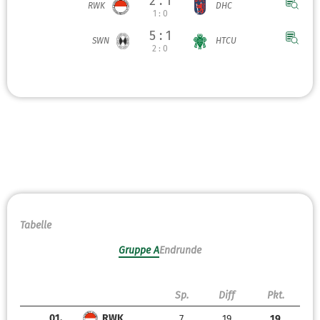
2 : 1
RWK
DHC
1 : 0
5 : 1
SWN
HTCU
2 : 0
Tabelle
Gruppe A
Endrunde
Sp.
Diff
Pkt.
01.
RWK
7
19
19