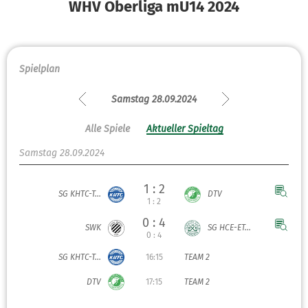
WHV Oberliga mU14 2024
Spielplan
Samstag 28.09.2024
Alle Spiele
Aktueller Spieltag
Samstag 28.09.2024
1 : 2
SG KHTC-T...
DTV
1 : 2
0 : 4
SWK
SG HCE-ET...
0 : 4
SG KHTC-T...
16:15
TEAM 2
DTV
17:15
TEAM 2