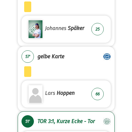
Johannes
Späker
25
gelbe Karte
57'
Lars
Hoppen
66
TOR 3:1, Kurze Ecke - Tor
51'