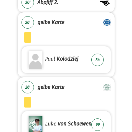
Abpfiff 2.
30'
gelbe Karte
26'
Paul
Kolodziej
34
gelbe Karte
26'
Luke
von Schaewen
99