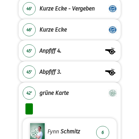
Kurze Ecke - Vergeben
46'
Kurze Ecke
46'
Anpfiff 4.
45'
Abpfiff 3.
45'
grüne Karte
42'
Fynn
Schmitz
6