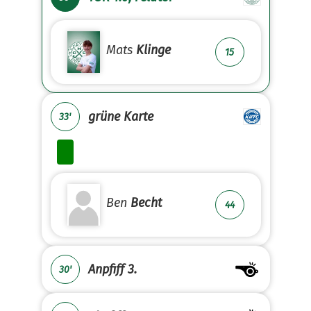
Mats
Klinge
15
grüne Karte
33'
Ben
Becht
44
Anpfiff 3.
30'