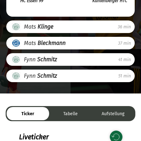
HC Essen 99
Kahlenberger HTC
Mats
Klinge
36 min
Mats
Bleckmann
37 min
Fynn
Schmitz
41 min
Fynn
Schmitz
51 min
Ticker
Tabelle
Aufstellung
Liveticker