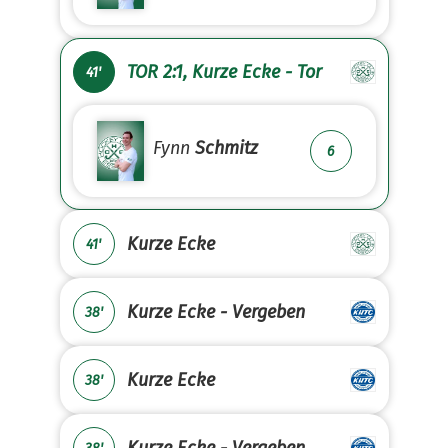
TOR 2:1, Kurze Ecke - Tor
41'
Fynn
Schmitz
6
Kurze Ecke
41'
Kurze Ecke - Vergeben
38'
Kurze Ecke
38'