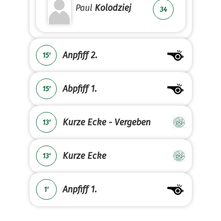
Paul
Kolodziej
34
Anpfiff 2.
15'
Abpfiff 1.
15'
Kurze Ecke - Vergeben
13'
Kurze Ecke
13'
Anpfiff 1.
1'