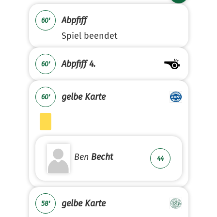
Abpfiff
60'
Spiel beendet
Abpfiff 4.
60'
gelbe Karte
60'
Ben
Becht
44
gelbe Karte
58'