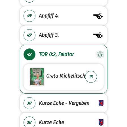
Anpfiff 4.
45'
Abpfiff 3.
45'
TOR 0:2, Feldtor
45'
Greta
Michelitsch
15
Kurze Ecke - Vergeben
36'
Kurze Ecke
36'