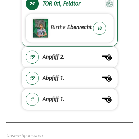
TOR 0:1, Feldtor
24'
Birthe
Ebenrecht
18
Anpfiff 2.
15'
Abpfiff 1.
15'
Anpfiff 1.
1'
Unsere Sponsoren