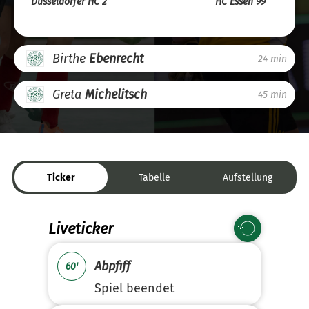
Düsseldorfer HC 2
HC Essen 99
Birthe
Ebenrecht
24 min
Greta
Michelitsch
45 min
Ticker
Tabelle
Aufstellung
Liveticker
Abpfiff
60'
Spiel beendet