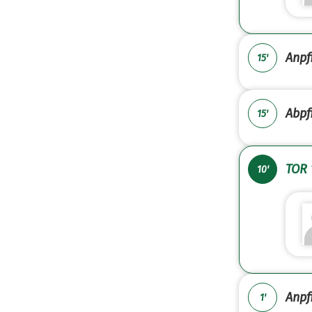
Anpfi
15'
Abpfi
15'
TOR 
10'
Anpfi
1'