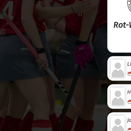
Rot-
L
H
J