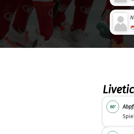
N
Liveti
Abpfi
60'
Spie