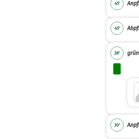
Anpfi
45'
Abpfi
45'
grün
38'
Anpfi
30'