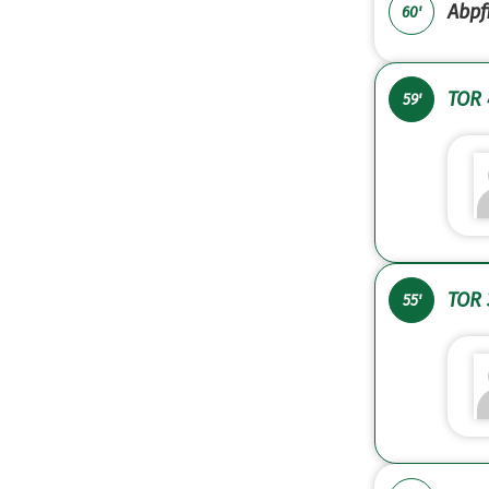
Abpfi
60'
TOR 
59'
TOR 
55'