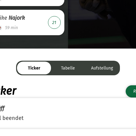
ike
Najork
21
59 min
Ticker
Tabelle
Aufstellung
cker
R
ff
l beendet