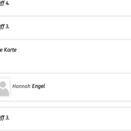
ff 4.
ff 3.
e Karte
Hannah
Engel
ff 3.