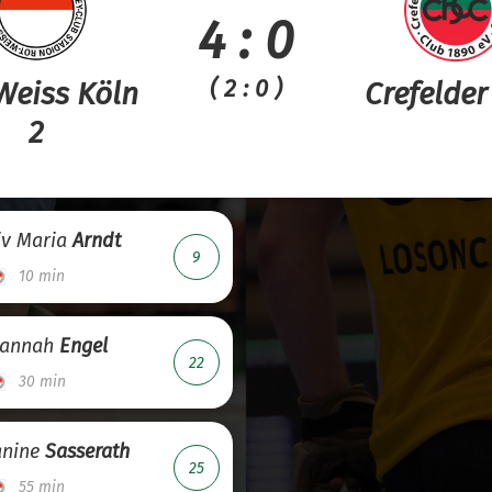
4 : 0
( 2 : 0 )
Weiss Köln
Crefelder
2
iv Maria
Arndt
9
10 min
annah
Engel
22
30 min
anine
Sasserath
25
55 min