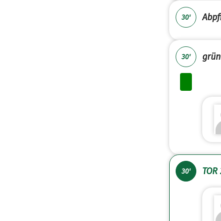
Abpfi
30'
grün
30'
TOR 
30'