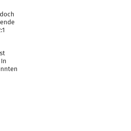
edoch
Wende
:1
st
 In
ennten