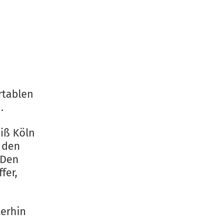
rtablen
.
iß Köln
 den
 Den
fer,
terhin