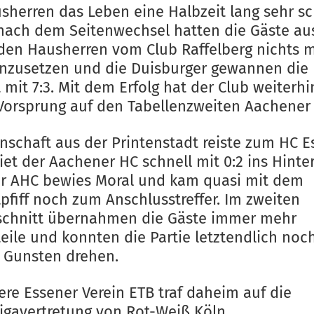
sherren das Leben eine Halbzeit lang sehr sc
nach dem Seitenwechsel hatten die Gäste au
 den Hausherren vom Club Raffelberg nichts 
nzusetzen und die Duisburger gewannen die 
 mit 7:3. Mit dem Erfolg hat der Club weiterh
Vorsprung auf den Tabellenzweiten Aachener
nschaft aus der Printenstadt reiste zum HC E
iet der Aachener HC schnell mit 0:2 ins Hinter
r AHC bewies Moral und kam quasi mit dem
pfiff noch zum Anschlusstreffer. Im zweiten
schnitt übernahmen die Gäste immer mehr
eile und konnten die Partie letztendlich noch
n Gunsten drehen.
ere Essener Verein ETB traf daheim auf die
igavertretung von Rot-Weiß Köln.