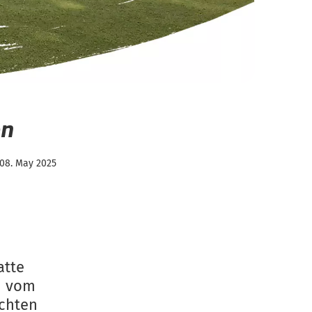
en
08. May 2025
atte
n vom
achten