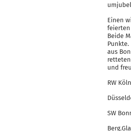
umjubelt
Einen w
feierte
Beide Ma
Punkte.
aus Bon
retteten
und freu
RW Köln 
Düsseldo
SW Bonn
Berg.Gla