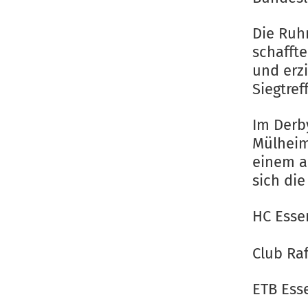
Die Ruhr
schafft
und erz
Siegtreff
Im Derb
Mülheim
einem a
sich di
HC Essen
Club Raf
ETB Esse