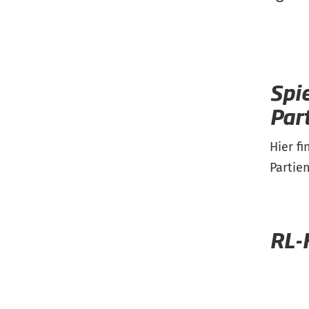
Spi
Par
Hier f
Partien
RL-