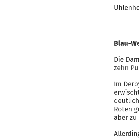
Uhlenhor
Blau-We
Die Dam
zehn Pu
Im Derb
erwisch
deutlich
Roten ge
aber zu 
Allerdi