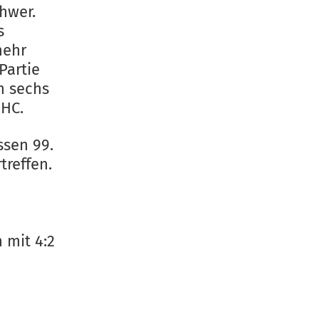
hwer.
s
mehr
Partie
in sechs
 HC.
ssen 99.
treffen.
 mit 4:2