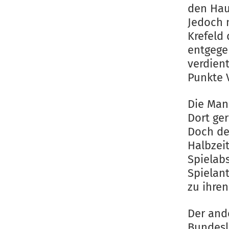
den Hau
Jedoch 
Krefeld
entgege
verdient
Punkte 
Die Man
Dort ger
Doch de
Halbzeit
Spielab
Spielant
zu ihre
Der and
Bundesl