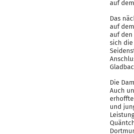
auf dem
Das näc
auf dem
auf den
sich die
Seidens
Anschlus
Gladbac
Die Dam
Auch un
erhofft
und jun
Leistun
Quäntch
Dortmun