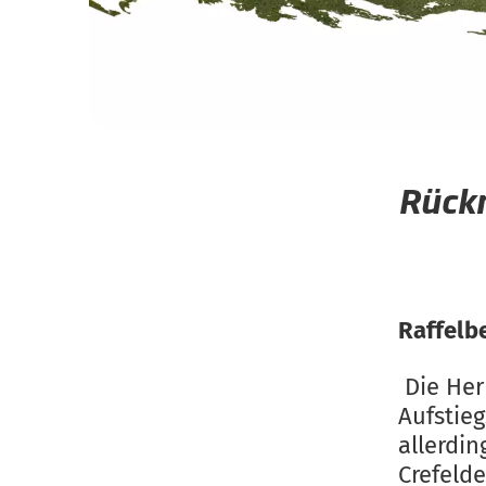
Rückr
Raffelb
Die Her
Aufstie
allerdi
Crefeld