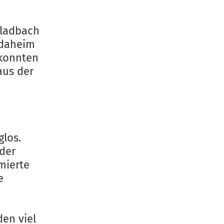
Gladbach
 daheim
 konnten
aus der
glos.
der
mierte
e
den viel