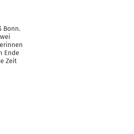
t
ß Bonn.
zwei
berinnen
m Ende
e Zeit