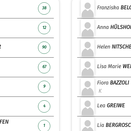
Franziska
BEL
38
Anna
HÜLSHO
12
R
Helen
NITSCH
90
Lisa Marie
WE
67
Fiora
BAZZOLI
9
K
Lea
GREIWE
4
FEN
Lia
BERGROSC
1