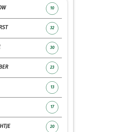
OW
10
RST
32
E
30
BER
23
13
17
HTJE
20