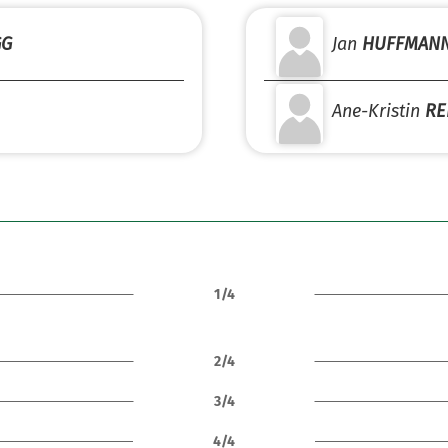
GG
Jan
HUFFMAN
Ane-Kristin
RE
1/4
2/4
3/4
4/4