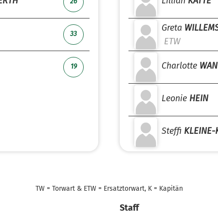
ERTH
Lillian
KATTE
26
Greta
WILLEM
33
ETW
Charlotte
WAN
19
Leonie
HEIN
Steffi
KLEINE-
TW = Torwart & ETW = Ersatztorwart, K = Kapitän
Staff