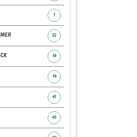
1
ÜMER
52
ECK
16
19
41
45