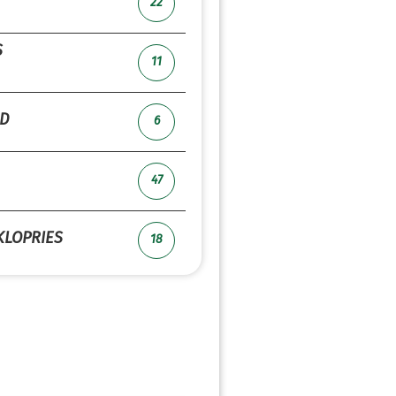
22
S
11
D
6
47
KLOPRIES
18