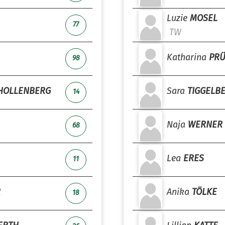
Luzie
MOSEL
77
TW
Katharina
PR
98
HOLLENBERG
Sara
TIGGELB
14
Naja
WERNER
68
Lea
ERES
11
R
Anika
TÖLKE
18