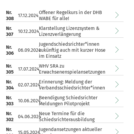
Nr.
Offener Regelkurs in der DHB
17.12.2024
308
WABE für alle!
Nr.
Klarstellung Lizenzsystem &
10.12.2024
307
Lizenzverlängerung
Jugendschiedsrichter*innen
Nr.
06.09.2024
zukünftig auch mit kurzer Hose
306
im Einsatz
Nr.
WHV SRA zu
17.07.2024
305
Erwachsenenspielansetzungen
Nr.
Erinnerung: Meldung der
02.07.2024
304
Verbandsschiedsrichter*innen
Nr.
Beendigung Schiedsrichter
10.06.2024
303
Meldungen Pilotprojekt
Nr.
Neue Termine für die
04.06.2024
302
Schiedsrichterausbildung
Nr.
Jugendansetzungen aktueller
15.05.2024