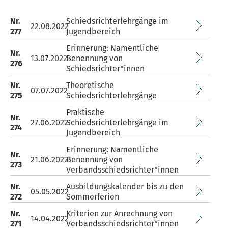
Nr.
Schiedsrichterlehrgänge im
22.08.2022
277
Jugendbereich
Erinnerung: Namentliche
Nr.
13.07.2022
Benennung von
276
Schiedsrichter*innen
Nr.
Theoretische
07.07.2022
275
Schiedsrichterlehrgänge
Praktische
Nr.
27.06.2022
Schiedsrichterlehrgänge im
274
Jugendbereich
Erinnerung: Namentliche
Nr.
21.06.2022
Benennung von
273
Verbandsschiedsrichter*innen
Nr.
Ausbildungskalender bis zu den
05.05.2022
272
Sommerferien
Nr.
Kriterien zur Anrechnung von
14.04.2022
271
Verbandsschiedsrichter*innen