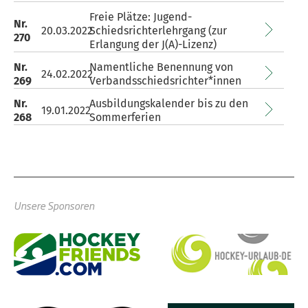
Freie Plätze: Jugend-
Nr.
20.03.2022
Schiedsrichterlehrgang (zur
270
Erlangung der J(A)-Lizenz)
Nr.
Namentliche Benennung von
24.02.2022
269
Verbandsschiedsrichter*innen
Nr.
Ausbildungskalender bis zu den
19.01.2022
268
Sommerferien
Unsere Sponsoren